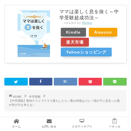
ママは楽しく息を抜く～中
学受験超成功法～
created by
Rinker
Kindle
Amazon
楽天市場
Yahooショッピング
HOME
中学受験
【中学受験】塾内テストでクラス落ちしたら～塾の内情はコレ！我が子に見合った塾
や学び方を考える～
RELATED POST
ホーム
お問い合せ
スタディサプリ
ベネッセ