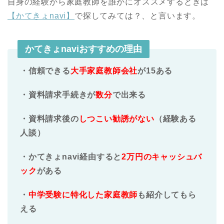
自身の経験から家庭教師を誰かにオススメするときは
【かてきょnavi】
で探してみては？、と言います。
かてきょnaviおすすめの理由
・信頼できる
大手家庭教師会社
が15ある
・資料請求手続きが
数分
で出来る
・資料請求後の
しつこい勧誘がない
（経験ある
人談）
・かてきょnavi経由すると
2万円のキャッシュバ
ック
がある
・
中学受験に特化した家庭教師
も紹介してもら
える