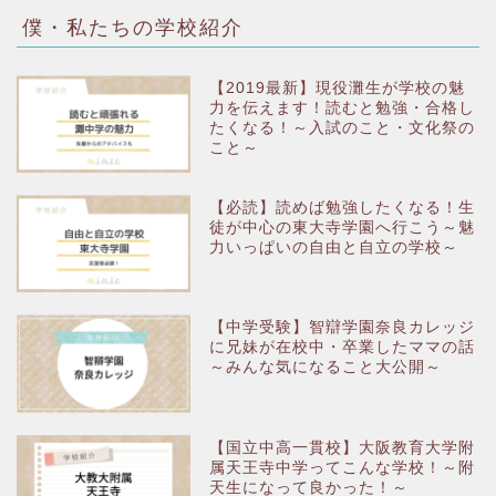
僕・私たちの学校紹介
【2019最新】現役灘生が学校の魅
力を伝えます！読むと勉強・合格し
たくなる！～入試のこと・文化祭の
こと～
【必読】読めば勉強したくなる！生
徒が中心の東大寺学園へ行こう～魅
力いっぱいの自由と自立の学校～
【中学受験】智辯学園奈良カレッジ
に兄妹が在校中・卒業したママの話
～みんな気になること大公開～
【国立中高一貫校】大阪教育大学附
属天王寺中学ってこんな学校！～附
天生になって良かった！～