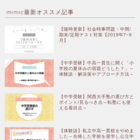
mimic最新オススメ記事
【随時更新】社会時事問題・中間/
期末/定期テスト対策【2019年7~9
月】
【中学受験】中高一貫生に聞く「小
学校の夏休みの宿題どうした？」～
体験談・解決策やアプローチ方法～
【中学受験】関西大手塾の選び方と
ポイント/見るべき点～転塾にも使
える着目点～
【体験談】私立中高一貫校をやめま
した～合格した学校を退学し公立中