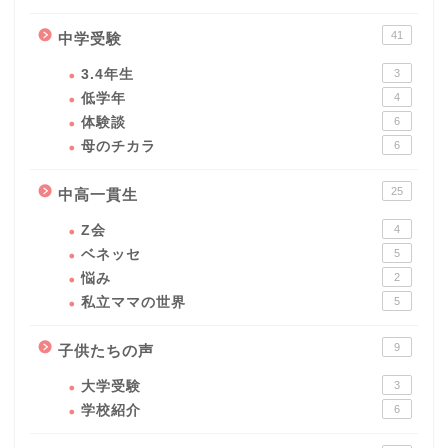
41
中学受験
3.4年生
3
低学年
4
体験談
6
母のチカラ
6
25
中高一貫生
Z会
4
ベネッセ
5
悩み
2
私立ママの世界
5
9
子供たちの声
大学受験
3
学校紹介
6