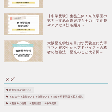
【中学受験】生徒主体！奈良学園の
魅力～文武両道遊びも全力！文化祭
やアクセス法も紹介～
大阪星光学院を目指す受験生に先輩
ママと在校生からアドバイス～合格
者の勉強法・星光のこと大公開～
タグ
時事問題.定期テスト
＃2019年＃定期テスト＃公開テスト＃社会＃時事問題＃五木模試
＃夏休みの宿題 ＃夏期講習 ＃中学受験