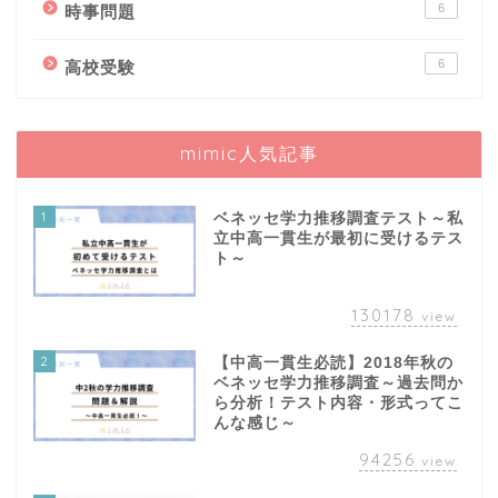
6
時事問題
6
高校受験
mimic人気記事
1
ベネッセ学力推移調査テスト～私
立中高一貫生が最初に受けるテス
ト～
130178
view
2
【中高一貫生必読】2018年秋の
ベネッセ学力推移調査～過去問か
ら分析！テスト内容・形式ってこ
んな感じ～
94256
view