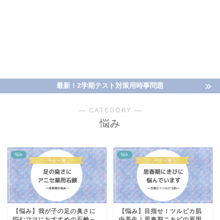
最新！2学期テスト対策用時事問題
― CATEGORY ―
悩み
悩み
悩み
【悩み】我が子の足の臭さに
【悩み】目指せ！ツルピカ肌
悩むママにおすすめの石鹸～
中高生！思春期ニキビの原因