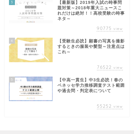
3
【最新版】2019年入試の時事問
題対策～2018年重大ニュースこ
れだけは絶対！！高校受験の時事
ネタ～
90775
view
4
【受験生必読】願書の写真を撮影
するときの服装や髪型～注意点は
これ～
76522
view
5
【中高一貫生】中3生必読！春の
ベネッセ学力推移調査テスト範囲
や過去問・判定表について
55252
view