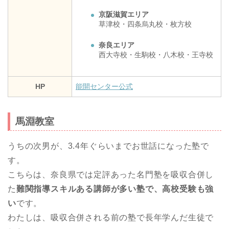
京阪滋賀エリア
草津校・四条烏丸校・枚方校
奈良エリア
西大寺校・生駒校・八木校・王寺校
HP
能開センター公式
馬淵教室
うちの次男が、3.4年ぐらいまでお世話になった塾で
す。
こちらは、奈良県では定評あった名門塾を吸収合併し
た
難関指導スキルある講師が多い塾で、高校受験も強
い
です。
わたしは、吸収合併される前の塾で長年学んだ生徒で