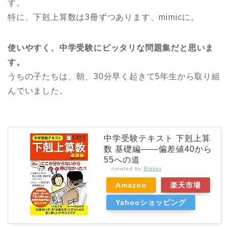
す。
特に、下剋上算数は3冊ずつあります、mimicに。
使いやすく、中学受験にピッタリな問題集だと思いま
す。
うちの子たちは、朝、30分早く起きて5年生から取り組
んでいました。
中学受験テキスト 下剋上算
数 基礎編――偏差値40から
55への道
created by
Rinker
Amazon
楽天市場
Yahooショッピング