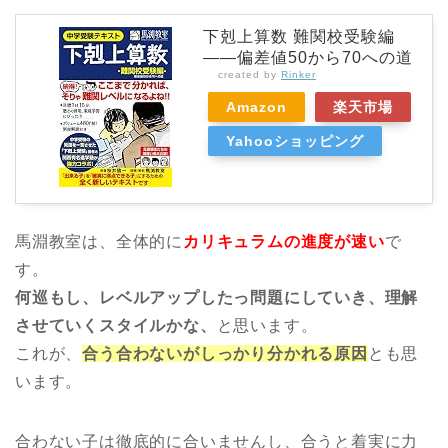
下剋上算数 難関校受験編
――偏差値50から70への道
created by
Rinker
Amazon
楽天市場
Yahooショッピング
馬淵教室は、全体的に
カリキュラムの進度が速い
で
す。
何巡もし、レベルアップしたっ問題にしていき、理解
させていくスタイルかな、
と思います。
これが、
合う合わないがしっかり分かれる原因
とも思
います。
合わない子は徹底的に合いませんし、合うと着実に力