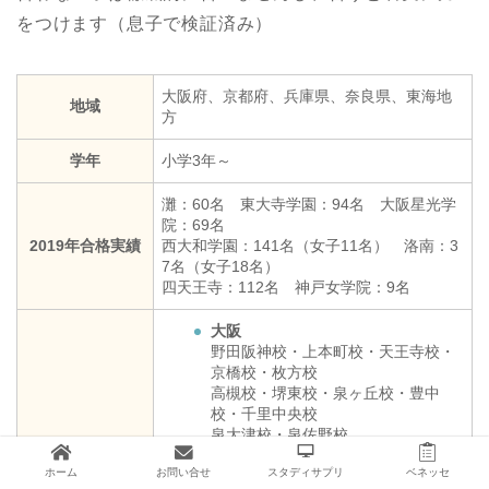
をつけます（息子で検証済み）
大阪府、京都府、兵庫県、奈良県、東海地
地域
方
学年
小学3年～
灘：60名 東大寺学園：94名 大阪星光学
院：69名
2019年合格実績
西大和学園：141名（女子11名） 洛南：3
7名（女子18名）
四天王寺：112名 神戸女学院：9名
大阪
野田阪神校・上本町校・天王寺校・
京橋校・枚方校
高槻校・堺東校・泉ヶ丘校・豊中
校・千里中央校
泉大津校・泉佐野校
京都
ホーム
お問い合せ
スタディサプリ
ベネッセ
四条烏丸校・山科校・丹波橋校・桂