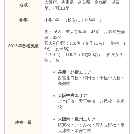
大阪府、兵庫県、奈良県、京都府、滋賀
地域
県、和歌山県
学年
小学1年～（校舎により3年～）
灘：16名 東大寺学園：45名 大阪星光学
院：82名
西大和学園：108名（女子15名） 洛南：1
2019年合格実績
6名（女子5名）
四天王寺：118名（医志20名） 神戸女学
院：4名
兵庫・北摂エリア
西宮北口校・梅田校・千里中央校・
高槻校
大阪中央エリア
上本町校・天王寺校・八尾校・住道
校
大阪南・泉州エリア
校舎一覧
堺東校・いずみ校・河内長野校・泉
大津校・泉佐野校