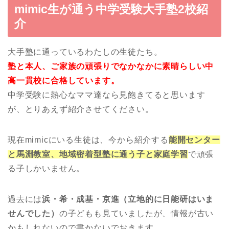
mimic生が通う中学受験大手塾2校紹
介
大手塾に通っているわたしの生徒たち。
塾と本人、ご家族の頑張りでなかなかに素晴らしい中
高一貫校に合格しています。
中学受験に熱心なママ達なら見飽きてると思います
が、とりあえず紹介させてください。
現在mimicにいる生徒は、今から紹介する
能開センター
と馬淵教室、地域密着型塾に通う子と家庭学習
で頑張
る子しかいません。
過去には
浜・希・成基・京進（立地的に日能研はいま
せんでした）
の子どもも見ていましたが、情報が古い
かもしれないので書かないでおきます。