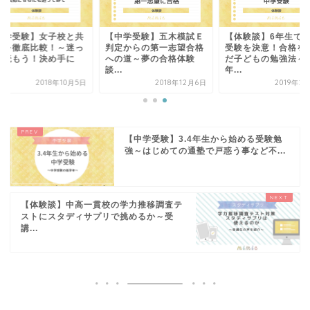
中学受験】女子校と共
【中学受験】五木模試Ｅ
【体験談】6年生で
校を徹底比較！～迷っ
判定からの第一志望合格
受験を決意！合格を
ら読もう！決め手に
への道～夢の合格体験
だ子どもの勉強法～
.
談...
年...
2018年10月5日
2018年12月6日
2019年2
【中学受験】3.4年生から始める受験勉
強～はじめての通塾で戸惑う事など不...
【体験談】中高一貫校の学力推移調査テ
ストにスタディサプリで挑めるか～受
講...