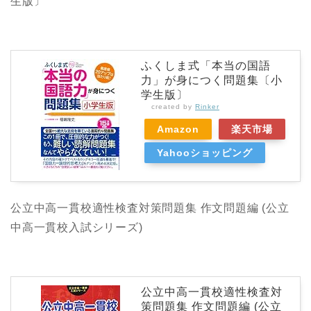
生版〕
ふくしま式「本当の国語
力」が身につく問題集〔小
学生版〕
created by
Rinker
Amazon
楽天市場
Yahooショッピング
公立中高一貫校適性検査対策問題集 作文問題編 (公立
中高一貫校入試シリーズ)
公立中高一貫校適性検査対
策問題集 作文問題編 (公立