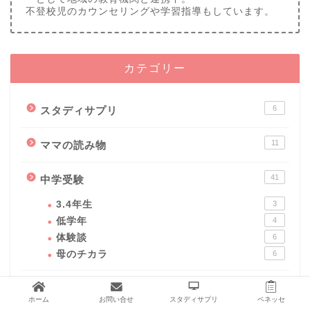
不登校児のカウンセリングや学習指導もしています。
カテゴリー
6
スタディサプリ
11
ママの読み物
41
中学受験
3.4年生
3
低学年
4
体験談
6
母のチカラ
6
25
中高一貫生
ホーム
お問い合せ
スタディサプリ
ベネッセ