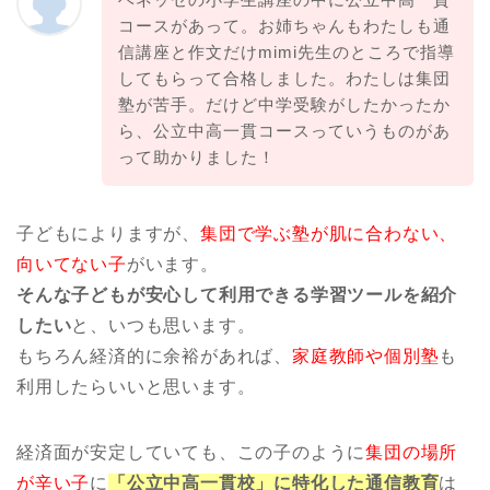
コースがあって。お姉ちゃんもわたしも通
信講座と作文だけmimi先生のところで指導
してもらって合格しました。わたしは集団
塾が苦手。だけど中学受験がしたかったか
ら、公立中高一貫コースっていうものがあ
って助かりました！
子どもによりますが、
集団で学ぶ塾が肌に合わない、
向いてない子
がいます。
そんな子どもが安心して利用できる学習ツールを紹介
したい
と、いつも思います。
もちろん経済的に余裕があれば、
家庭教師や個別塾
も
利用したらいいと思います。
経済面が安定していても、この子のように
集団の場所
が辛い子
に
「公立中高一貫校」に特化した通信教育
は