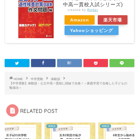
中高一貫校入試シリーズ)
created by
Rinker
Amazon
楽天市場
Yahooショッピング
HOME
中学受験
体験談
【中学受験】体験談・公立中高一貫校に姉妹で合格！～家庭学習で合格した子どもの
勉強法～
RELATED POST
談
体験談
体験談