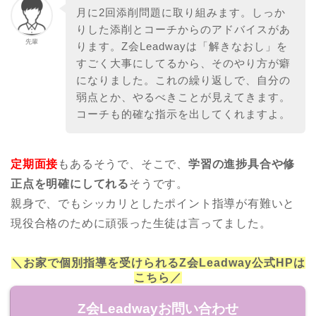
月に2回添削問題に取り組みます。しっか
りした添削とコーチからのアドバイスがあ
先輩
ります。Z会Leadwayは「解きなおし」を
すごく大事にしてるから、そのやり方が癖
になりました。これの繰り返しで、自分の
弱点とか、やるべきことが見えてきます。
コーチも的確な指示を出してくれますよ。
定期面接
もあるそうで、そこで、
学習の進捗具合や修
正点を明確にしてれる
そうです。
親身で、でもシッカリとしたポイント指導が有難いと
現役合格のために頑張った生徒は言ってました。
＼お家で個別指導を受けられるZ会Leadway公式HPは
こちら／
Z会Leadwayお問い合わせ