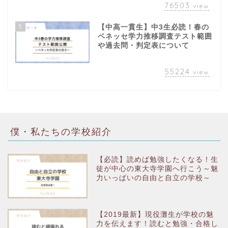
76503
view
5
【中高一貫生】中3生必読！春の
ベネッセ学力推移調査テスト範囲
や過去問・判定表について
55224
view
僕・私たちの学校紹介
【必読】読めば勉強したくなる！生
徒が中心の東大寺学園へ行こう～魅
力いっぱいの自由と自立の学校～
【2019最新】現役灘生が学校の魅
力を伝えます！読むと勉強・合格し