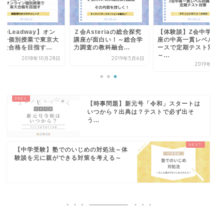
会Leadway】オン
Ｚ会Asteriaの総合探究
【体験談】Z会中学
イン個別授業で東京大
講座が面白い！～総合学
座の中高一貫レベル
役合格を目指す...
力調査の教科融合...
ースで定期テスト対
～...
2018年10月28日
2019年5月6日
2019年2
【時事問題】新元号「令和」スタートは
いつから？出典は？テストで必ず出そ
う...
【中学受験】塾でのいじめの対処法～体
験談を元に親ができる対策を考える～