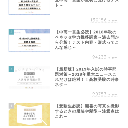
立中高一貫生が最初に受けるテス
ト～
130156
view
2
【中高一貫生必読】2018年秋の
ベネッセ学力推移調査～過去問か
ら分析！テスト内容・形式ってこ
んな感じ～
94233
view
3
【最新版】2019年入試の時事問
題対策～2018年重大ニュースこ
れだけは絶対！！高校受験の時事
ネタ～
90757
view
4
【受験生必読】願書の写真を撮影
するときの服装や髪型～注意点は
これ～