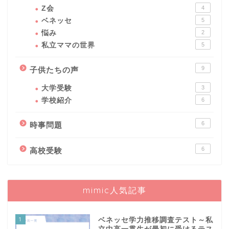
Z会
4
ベネッセ
5
悩み
2
私立ママの世界
5
9
子供たちの声
大学受験
3
学校紹介
6
6
時事問題
6
高校受験
mimic人気記事
1
ベネッセ学力推移調査テスト～私