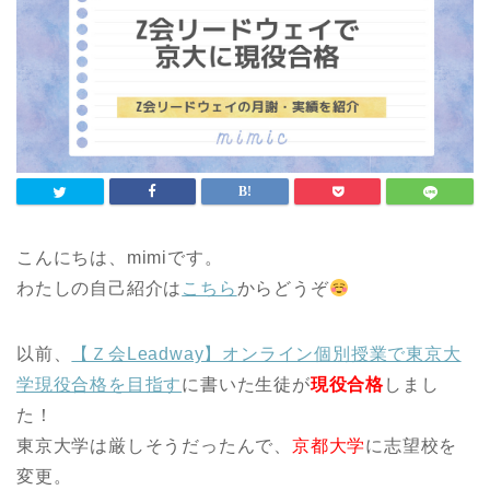
こんにちは、mimiです。
わたしの自己紹介は
こちら
からどうぞ
以前、
【Ｚ会Leadway】オンライン個別授業で東京大
学現役合格を目指す
に書いた生徒が
現役合格
しまし
た！
東京大学は厳しそうだったんで、
京都大学
に志望校を
変更。