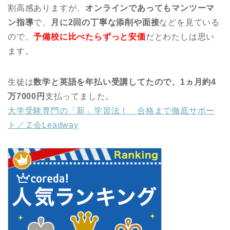
割高感ありますが、
オンラインであってもマンツーマ
ン指導
で、
月に2回の丁寧な添削や面接
などを見ている
ので、
予備校に比べたらずっと安価
だとわたしは思い
ます。
生徒は
数学と英語を年払い受講してたので、1ヵ月約4
万7000円
支払ってました。
大学受験専門の「新」学習法！ 合格まで徹底サポー
ト／Ｚ会Leadway