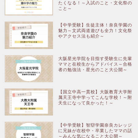
たくなる！～入試のこと・文化祭の
こと～
【中学受験】生徒主体！奈良学園の
魅力～文武両道遊びも全力！文化祭
やアクセス法も紹介～
大阪星光学院を目指す受験生に先輩
ママと在校生からアドバイス～合格
者の勉強法・星光のこと大公開～
【国立中高一貫校】大阪教育大学附
属天王寺中学ってこんな学校！～附
天生になって良かった！～
【中学受験】智辯学園奈良カレッジ
に兄妹が在校中・卒業したママの話
～みんな気になること大公開～