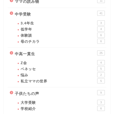
11
ママの読み物
41
中学受験
3.4年生
3
低学年
4
体験談
6
母のチカラ
6
25
中高一貫生
Z会
4
ベネッセ
5
悩み
2
私立ママの世界
5
9
子供たちの声
大学受験
3
学校紹介
6