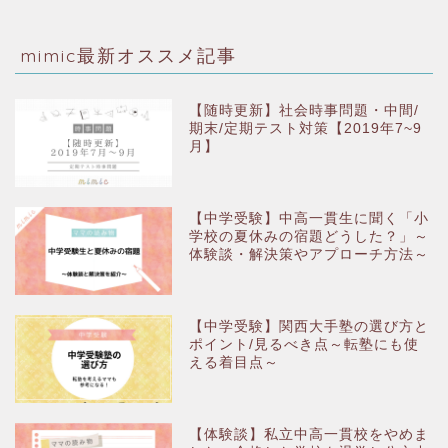
mimic最新オススメ記事
【随時更新】社会時事問題・中間/
期末/定期テスト対策【2019年7~9
月】
【中学受験】中高一貫生に聞く「小
学校の夏休みの宿題どうした？」～
体験談・解決策やアプローチ方法～
【中学受験】関西大手塾の選び方と
ポイント/見るべき点～転塾にも使
える着目点～
【体験談】私立中高一貫校をやめま