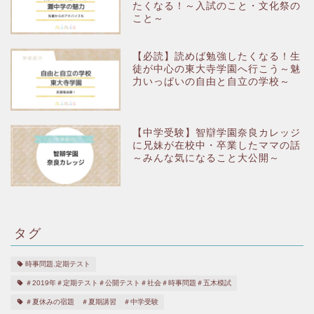
たくなる！～入試のこと・文化祭の
こと～
【必読】読めば勉強したくなる！生
徒が中心の東大寺学園へ行こう～魅
力いっぱいの自由と自立の学校～
【中学受験】智辯学園奈良カレッジ
に兄妹が在校中・卒業したママの話
～みんな気になること大公開～
タグ
時事問題.定期テスト
＃2019年＃定期テスト＃公開テスト＃社会＃時事問題＃五木模試
＃夏休みの宿題 ＃夏期講習 ＃中学受験