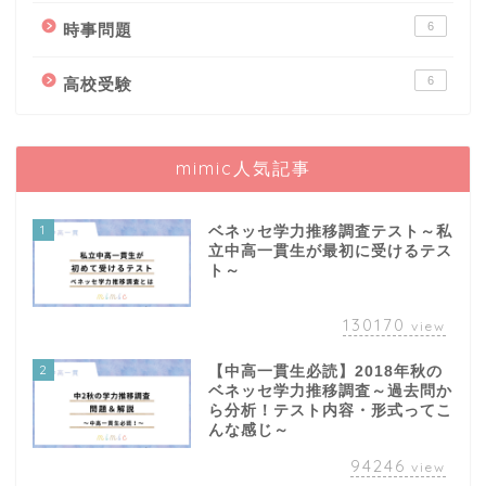
6
時事問題
6
高校受験
mimic人気記事
1
ベネッセ学力推移調査テスト～私
立中高一貫生が最初に受けるテス
ト～
130170
view
2
【中高一貫生必読】2018年秋の
ベネッセ学力推移調査～過去問か
ら分析！テスト内容・形式ってこ
んな感じ～
94246
view