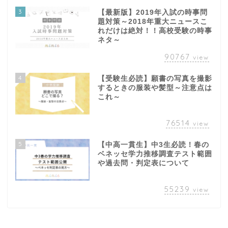
3
【最新版】2019年入試の時事問
題対策～2018年重大ニュースこ
れだけは絶対！！高校受験の時事
ネタ～
90767
view
4
【受験生必読】願書の写真を撮影
するときの服装や髪型～注意点は
これ～
76514
view
5
【中高一貫生】中3生必読！春の
ベネッセ学力推移調査テスト範囲
や過去問・判定表について
55239
view